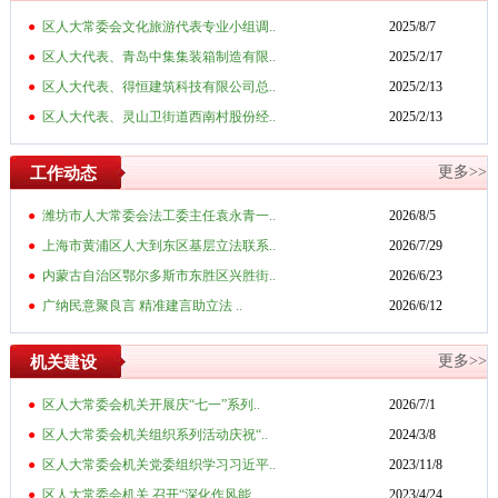
●
区人大常委会文化旅游代表专业小组调..
2025/8/7
●
区人大代表、青岛中集集装箱制造有限..
2025/2/17
●
区人大代表、得恒建筑科技有限公司总..
2025/2/13
●
区人大代表、灵山卫街道西南村股份经..
2025/2/13
更多>>
工作动态
●
潍坊市人大常委会法工委主任袁永青一..
2026/8/5
●
上海市黄浦区人大到东区基层立法联系..
2026/7/29
●
内蒙古自治区鄂尔多斯市东胜区兴胜街..
2026/6/23
●
广纳民意聚良言 精准建言助立法 ..
2026/6/12
更多>>
机关建设
●
区人大常委会机关开展庆“七一”系列..
2026/7/1
●
区人大常委会机关组织系列活动庆祝“..
2024/3/8
●
区人大常委会机关党委组织学习习近平..
2023/11/8
●
区人大常委会机关 召开“深化作风能..
2023/4/24