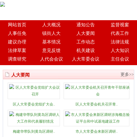
网站首页
人大概况
通知公告
监督视窗
人事任免
镇街人大
人大要闻
代表工作
建议办理
基本情况
工作动态
法律法规
法律草案
意见反馈
机关建设
人大知识
调查研究
人代会会议
人大常委会议
主任会议
更多>>
人大要闻
区人大常委会党组扩大会..
区人大常委会机关召开青..
梅建华带队到黄岛区调研..
市人大常委会来新区调研..