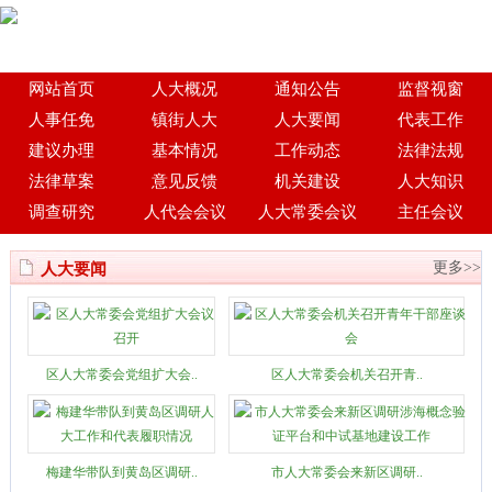
网站首页
人大概况
通知公告
监督视窗
人事任免
镇街人大
人大要闻
代表工作
建议办理
基本情况
工作动态
法律法规
法律草案
意见反馈
机关建设
人大知识
调查研究
人代会会议
人大常委会议
主任会议
更多>>
人大要闻
区人大常委会党组扩大会..
区人大常委会机关召开青..
梅建华带队到黄岛区调研..
市人大常委会来新区调研..