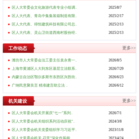
●
区人大常委会文化旅游代表专业小组调..
2025/8/7
●
区人大代表、青岛中集集装箱制造有限..
2025/2/17
●
区人大代表、得恒建筑科技有限公司总..
2025/2/13
●
区人大代表、灵山卫街道西南村股份经..
2025/2/13
更多>>
工作动态
●
潍坊市人大常委会法工委主任袁永青一..
2026/8/5
●
上海市黄浦区人大到东区基层立法联系..
2026/7/29
●
内蒙古自治区鄂尔多斯市东胜区兴胜街..
2026/6/23
●
广纳民意聚良言 精准建言助立法 ..
2026/6/12
更多>>
机关建设
●
区人大常委会机关开展庆“七一”系列..
2026/7/1
●
区人大常委会机关组织系列活动庆祝“..
2024/3/8
●
区人大常委会机关党委组织学习习近平..
2023/11/8
●
区人大常委会机关 召开“深化作风能..
2023/4/24