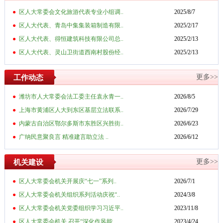
●
区人大常委会文化旅游代表专业小组调..
2025/8/7
●
区人大代表、青岛中集集装箱制造有限..
2025/2/17
●
区人大代表、得恒建筑科技有限公司总..
2025/2/13
●
区人大代表、灵山卫街道西南村股份经..
2025/2/13
更多>>
工作动态
●
潍坊市人大常委会法工委主任袁永青一..
2026/8/5
●
上海市黄浦区人大到东区基层立法联系..
2026/7/29
●
内蒙古自治区鄂尔多斯市东胜区兴胜街..
2026/6/23
●
广纳民意聚良言 精准建言助立法 ..
2026/6/12
更多>>
机关建设
●
区人大常委会机关开展庆“七一”系列..
2026/7/1
●
区人大常委会机关组织系列活动庆祝“..
2024/3/8
●
区人大常委会机关党委组织学习习近平..
2023/11/8
●
区人大常委会机关 召开“深化作风能..
2023/4/24