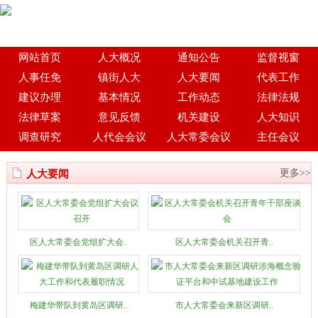
网站首页
人大概况
通知公告
监督视窗
人事任免
镇街人大
人大要闻
代表工作
建议办理
基本情况
工作动态
法律法规
法律草案
意见反馈
机关建设
人大知识
调查研究
人代会会议
人大常委会议
主任会议
更多>>
人大要闻
区人大常委会党组扩大会..
区人大常委会机关召开青..
梅建华带队到黄岛区调研..
市人大常委会来新区调研..